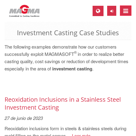
Toggle
naviga
Investment Casting Case Studies
MAGMA Europe, Germany
DE
The following examples demonstrate how our customers
®
EN
successfully exploit MAGMASOFT
in order to realize better
casting quality, cost savings or reduction of development times
CS
especially in the area of
investment casting
.
MAGMA North-America, USA
EN
ES
Reoxidation Inclusions in a Stainless Steel
MAGMA Asia-Pacific, Singapore
Investment Casting
EN
27 de junio de 2023
MAGMA South-America, Brazil
Reoxidation inclusions form in steels & stainless steels during
mold filling as the metal comes ...
Leer más