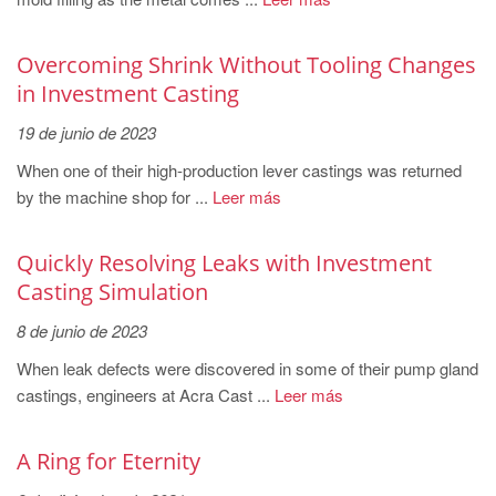
PT
ES
Overcoming Shrink Without Tooling Changes
MAGMA Türkiye
in Investment Casting
EN
19 de junio de 2023
TR
When one of their high-production lever castings was returned
MAGMA China
by the machine shop for ...
Leer más
EN
Quickly Resolving Leaks with Investment
ZH
Casting Simulation
MAGMA India
8 de junio de 2023
EN
When leak defects were discovered in some of their pump gland
MAGMA Korea
castings, engineers at Acra Cast ...
Leer más
EN
A Ring for Eternity
KO