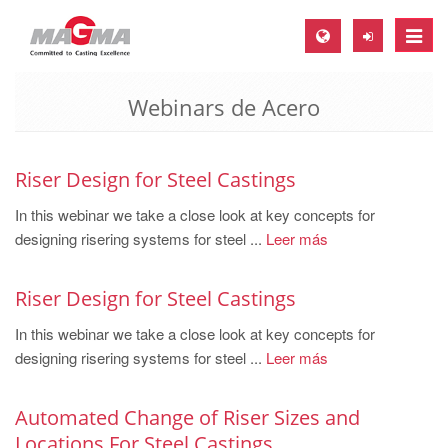
Toggle
naviga
Webinars de Acero
MAGMA Europe, Germany
DE
EN
Riser Design for Steel Castings
CS
In this webinar we take a close look at key concepts for
designing risering systems for steel ...
Leer más
MAGMA North-America, USA
EN
Riser Design for Steel Castings
ES
In this webinar we take a close look at key concepts for
MAGMA Asia-Pacific, Singapore
designing risering systems for steel ...
Leer más
EN
Automated Change of Riser Sizes and
MAGMA South-America, Brazil
Locations For Steel Castings