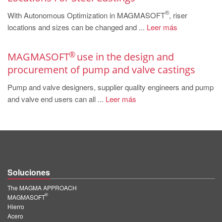
PT
®
With Autonomous Optimization in MAGMASOFT
, riser
ES
locations and sizes can be changed and ...
Leer más
MAGMA Türkiye
EN
®
MAGMASOFT
use in the design and
procurement of pump and valve castings
TR
MAGMA China
Pump and valve designers, supplier quality engineers and pump
and valve end users can all ...
Leer más
EN
ZH
MAGMA India
EN
Soluciones
MAGMA Korea
The MAGMA APPROACH
EN
®
MAGMASOFT
KO
Hierro
Acero